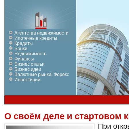
Агентства недвижимости
Ипотечные кредиты
Кредиты
Банки
Недвижимость
Финансы
Бизнес статьи
Бизнес идеи
Валютные рынки, Форекс
Инвестиции
О своём деле и стартовом 
При откр