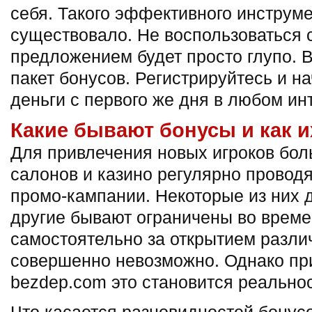
себя. Такого эффективного инструм
существовало. Не воспользоваться 
предложением будет просто глупо.
пакет бонусов. Регистрируйтесь и н
деньги с первого же дня в любом ин
Какие бывают бонусы и как и
Для привлечения новых игроков бол
салонов и казино регулярно провод
промо-кампании. Некоторые из них д
другие бывают ограничены во време
самостоятельно за открытием разл
совершенно невозможно. Однако при
bezdep.com это становится реально