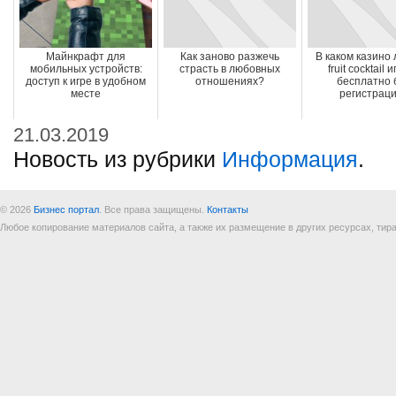
Майнкрафт для
Как заново разжечь
В каком казино 
мобильных устройств:
страсть в любовных
fruit cocktail 
доступ к игре в удобном
отношениях?
бесплатно 
месте
регистрац
21.03.2019
Новость из рубрики
Информация
.
© 2026
Бизнес портал
. Все права защищены.
Контакты
Любое копирование материалов сайта, а также их размещение в других ресурсах, т