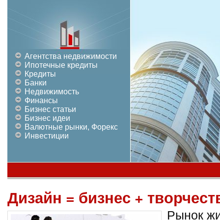
Агентства недвижимости
Ипотечные кредиты
Кредиты
Банки
Недвижимость
Финансы
Бизнес статьи
Бизнес идеи
Валютные рынки, Форекс
Инвестиции
Дизайн = бизнес + творчест
Рынок жи