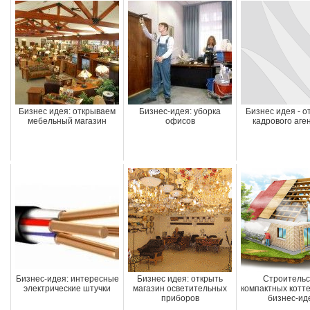
Бизнес идея: открываем
Бизнес-идея: уборка
Бизнес идея - о
мебельный магазин
офисов
кадрового аге
Бизнес-идея: интересные
Бизнес идея: открыть
Строительс
электрические штучки
магазин осветительных
компактных котте
приборов
бизнес-ид