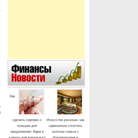
.
Как
е
й
сделать сюрприз с
Искусство роскоши: как
кольцом для
гармонично сочетать
предложения: Идеи и
золотые серьги с
советы для идеального
бриллиантами и