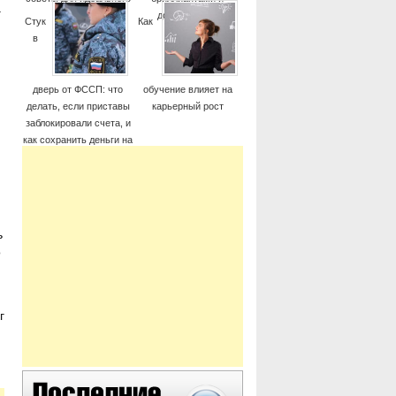
а
момента
дорогие часы
Стук
Как
в
дверь от ФССП: что
обучение влияет на
делать, если приставы
карьерный рост
заблокировали счета, и
как сохранить деньги на
жизнь
ь
о
г