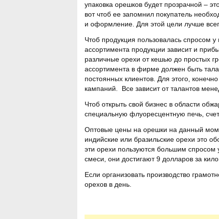
упаковка орешков будет прозрачной – это
вот чтоб ее запомнил покупатель необхо
и оформление. Для этой цели лучше всег
Чтоб продукция пользовалась спросом у 
ассортимента продукции зависит и прибы
различные орехи от кешью до простых гр
ассортимента в фирме должен быть тал
постоянных клиентов. Для этого, конечн
кампаний. Все зависит от талантов мене
Чтоб открыть свой бизнес в области обж
специальную флуоресцентную печь, счета
Оптовые цены на орешки на данный моме
индийские или бразильские орехи это об
эти орехи пользуются большим спросом 
смеси, они достигают 9 долларов за кил
Если организовать производство грамотно
орехов в день.