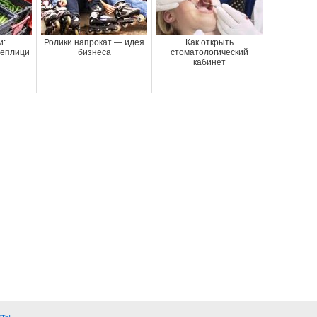
и:
Ролики напрокат — идея
Как открыть
еплици
бизнеса
стоматологический
кабинет
кты