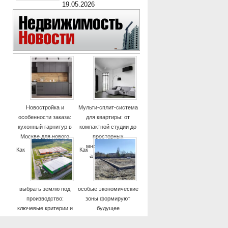
19.05.2026
Новостройка и
Мульти-сплит-система
особенности заказа:
для квартиры: от
кухонный гарнитур в
компактной студии до
Москве для нового
просторных
дома
многокомнатных
Как
Как
апартаментов
выбрать землю под
особые экономические
производство:
зоны формируют
ключевые критерии и
будущее
практические советы
высокотехнологичных
отраслей