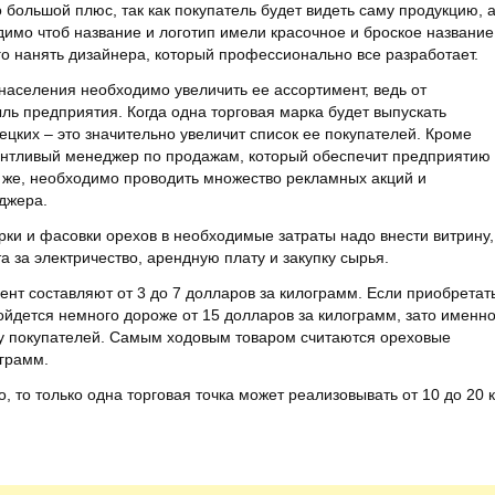
 большой плюс, так как покупатель будет видеть саму продукцию, 
димо чтоб название и логотип имели красочное и броское название
о нанять дизайнера, который профессионально все разработает.
населения необходимо увеличить ее ассортимент, ведь от
ль предприятия. Когда одна торговая марка будет выпускать
ецких – это значительно увеличит список ее покупателей. Кроме
антливый менеджер по продажам, который обеспечит предприятию
о же, необходимо проводить множество рекламных акций и
джера.
арки и фасовки орехов в необходимые затраты надо внести витрину,
 за электричество, арендную плату и закупку сырья.
нт составляют от 3 до 7 долларов за килограмм. Если приобретат
ойдется немного дороже от 15 долларов за килограмм, зато именн
у покупателей. Самым ходовым товаром считаются ореховые
ограмм.
, то только одна торговая точка может реализовывать от 10 до 20 к