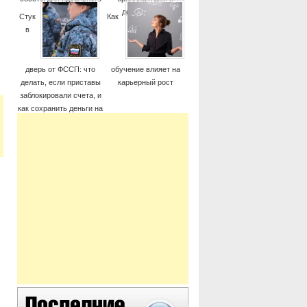
момента
дорогие часы
Стук
Как
в
дверь от ФССП: что
обучение влияет на
делать, если приставы
карьерный рост
заблокировали счета, и
как сохранить деньги на
жизнь