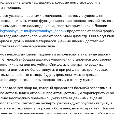
пользование анальных шариков, которые помогают достичь
 и у женщин.
а вся усыпана нервными окончаниями, поэтому осуществляя
восстановить отличное функционирование предстательной железы
т жемчужинами наслаждения, их впервые применили в Японии.
alog/analnye_stimuljatory/analnye_shariki/
представляют собой форм
но гладкого материала и имеют различный диаметр. Они могут быт
акрила и других видов материалов. Данные шарики достаточно
оставляет огромное удовольствие.
дуют некоторым своим пациентам использовать анальные шарики
счет легкой вибрации шариков упражнения становятся достаточно
ожении лежа или полулёжа. Они должны аккуратно вводиться.
олжны длиться не более минуты, и при регулярных тренировках
к только анальные мышцы будут укреплены, можно дальше
ые помогут восстановить предстательную железу мужчин.
а портале sex-shop.ua, который предлагает большой ассортимент
 посмотреть видео обзоры и прочитать детальную характеристику об
ательно необходимо правильно ухаживать за данными видами
езопасность. Некоторые эксперты рекомендуют опускать игрушку в
ить не только защиту от разных болезней, но и уход за ней. Помим
жно выбрать другие виды секс игрушек, а также смазки, таблетки и