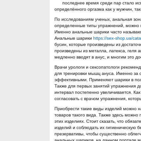
последнее время среди пар стало ис
определённого оргазма как у мужчин, так
По исследованиям ученых, анальная зон
определенные типы упражнений, можно 
Именно анальные шарики часто называю
Анальные шарики
https://sex-shop.ua/cat
бусин, которые произведены из достаточ
произведены из металла, латекса, геля 
медленно вводят в анус, и многим это д
Врачи урологи и сексопатологи рекомен
для тренировки мышц ануса. Именно за 
эффективными. Применяют шарики в пол
Также для первых занятий упражнения д
интервал постепенно увеличивается. Ка
согласовать с врачом упражнения, котор
Приобрести такие виды изделий можно н
товаров такого вида. Также здесь можно
этих изделиях. Стоит сказать, что обяз
изделий и соблюдать их гигиеническую б
презервативы, чтобы существенно облегч
анальных шариков, на данном портале мо