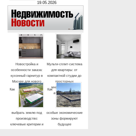
19.05.2026
Новостройка и
Мульти-сплит-система
особенности заказа:
для квартиры: от
кухонный гарнитур в
компактной студии до
Москве для нового
просторных
дома
многокомнатных
Как
Как
апартаментов
выбрать землю под
особые экономические
производство:
зоны формируют
ключевые критерии и
будущее
практические советы
высокотехнологичных
отраслей