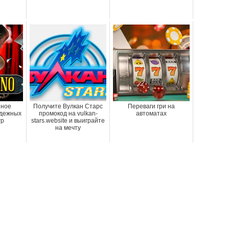
нное
Получите Вулкан Старс
Переваги гри на
адежных
промокод на vulkan-
автоматах
гр
stars.website и выиграйте
на мечту