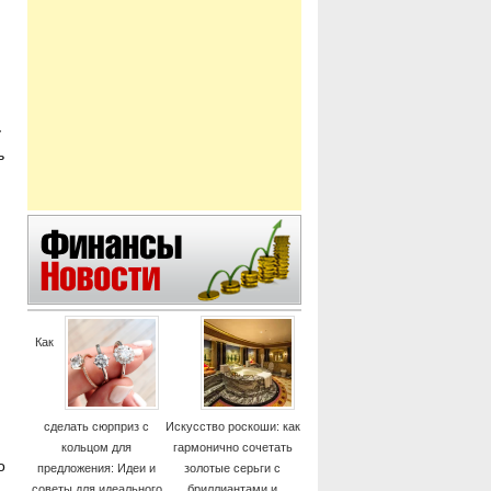
.
у
ь
Как
сделать сюрприз с
Искусство роскоши: как
кольцом для
гармонично сочетать
о
предложения: Идеи и
золотые серьги с
советы для идеального
бриллиантами и