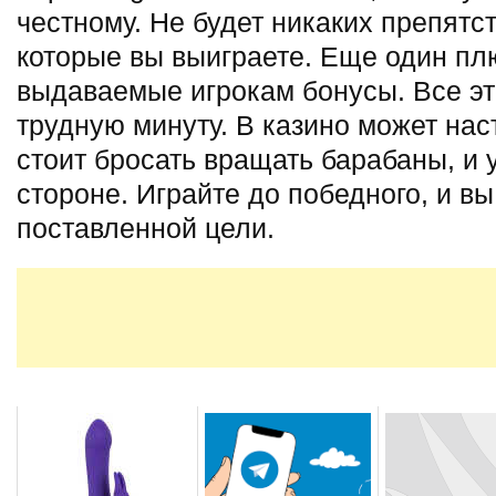
честному. Не будет никаких препятс
которые вы выиграете. Еще один пл
выдаваемые игрокам бонусы. Все эт
трудную минуту. В казино может нас
стоит бросать вращать барабаны, и 
стороне. Играйте до победного, и в
поставленной цели.