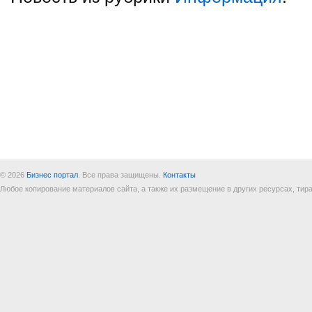
© 2026
Бизнес портал
. Все права защищены.
Контакты
Любое копирование материалов сайта, а также их размещение в других ресурсах, т