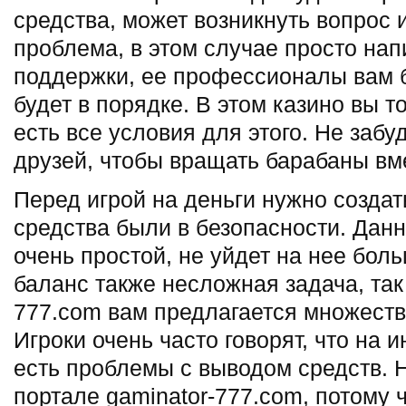
средства, может возникнуть вопрос
проблема, в этом случае просто на
поддержки, ее профессионалы вам б
будет в порядке. В этом казино вы т
есть все условия для этого. Не забу
друзей, чтобы вращать барабаны вм
Перед игрой на деньги нужно создат
средства были в безопасности. Дан
очень простой, не уйдет на нее бол
баланс также несложная задача, так 
777.com вам предлагается множеств
Игроки очень часто говорят, что на 
есть проблемы с выводом средств. Н
портале gaminator-777.com, потому ч