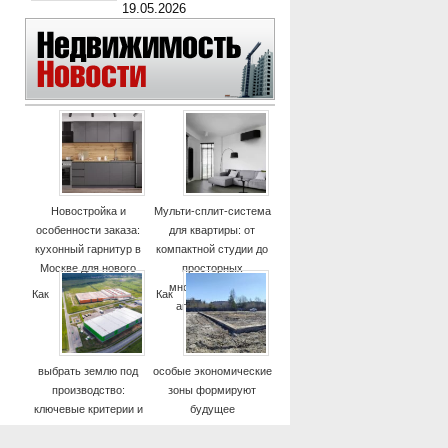
19.05.2026
Новостройка и
Мульти-сплит-система
особенности заказа:
для квартиры: от
кухонный гарнитур в
компактной студии до
Москве для нового
просторных
дома
многокомнатных
Как
Как
апартаментов
выбрать землю под
особые экономические
производство:
зоны формируют
ключевые критерии и
будущее
практические советы
высокотехнологичных
отраслей