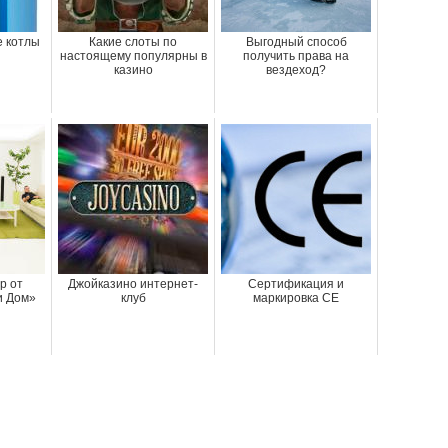
 котлы
Какие слоты по
Выгодный способ
настоящему популярны в
получить права на
казино
вездеход?
р от
Джойказино интернет-
Сертификация и
и Дом»
клуб
маркировка СЕ