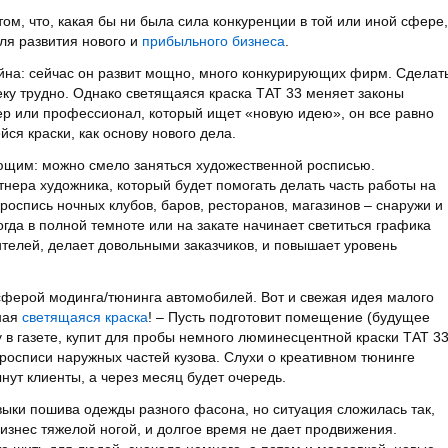
том, что, какая бы ни была сила конкуренции в той или иной сфере,
ля развития нового и
прибыльного бизнеса
.
айна: сейчас он развит мощно, много конкурирующих фирм. Сделат
ку трудно. Однако светящаяся краска ТАТ 33 меняет законы
р или профессионал, который ищет «новую идею», он все равно
ся краски, как основу нового дела.
ющим: можно смело заняться художественной росписью.
нера художника, который будет помогать делать часть работы на
роспись ночных клубов, баров, ресторанов, магазинов – снаружи и
огда в полной темноте или на закате начинает светиться графика
телей, делает довольными заказчиков, и повышает уровень
сферой модинга/тюнинга автомобилей. Вот и свежая идея малого
ьная
светящаяся краска
! – Пусть подготовит помещение (будущее
 в газете, купит для пробы немного люминесцентной краски ТАТ 33
росписи наружных частей кузова. Слухи о креативном тюнинге
нут клиенты, а через месяц будет очередь.
выки пошива одежды разного фасона, но ситуация сложилась так,
бизнес тяжелой ногой, и долгое время не дает продвижения.