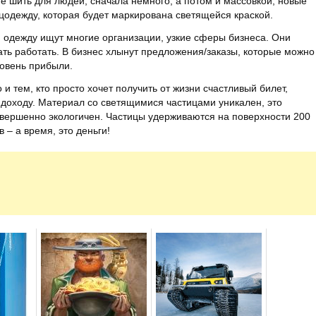
те шить для людей, сначала немного, а потом и массовкой, новые
цодежду, которая будет маркирована светящейся краской.
ю одежду ищут многие организации, узкие сферы бизнеса. Они
ать работать. В бизнес хлынут предложения/заказы, которые можно
ровень прибыли.
и тем, кто просто хочет получить от жизни счастливый билет,
к доходу. Материал со светящимися частицами уникален, это
овершенно экологичен. Частицы удерживаются на поверхности 200
в – а время, это деньги!