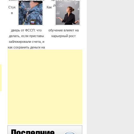
момента
дорогие часы
Стук
Как
в
дверь от ФССП: что
обучение влияет на
делать, если приставы
карьерный рост
заблокировали счета, и
как сохранить деньги на
жизнь