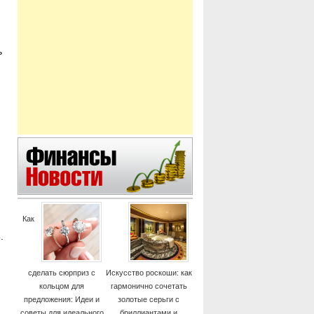
ь
Как
.
сделать сюрприз с
Искусство роскоши: как
кольцом для
гармонично сочетать
предложения: Идеи и
золотые серьги с
советы для идеального
бриллиантами и