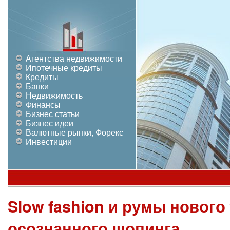
Агентства недвижимости
Ипотечные кредиты
Кредиты
Банки
Недвижимость
Финансы
Бизнес статьи
Бизнес идеи
Валютные рынки, Форекс
Инвестиции
Slow fashion и румы нового
осознанного шопинга