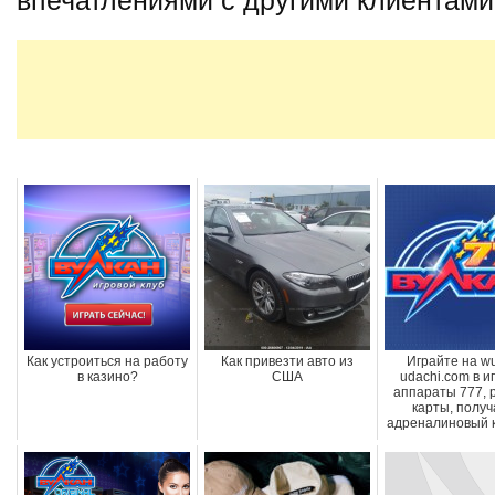
Как устроиться на работу
Как привезти авто из
Играйте на wu
в казино?
США
udachi.com в и
аппараты 777, р
карты, получ
адреналиновый ка