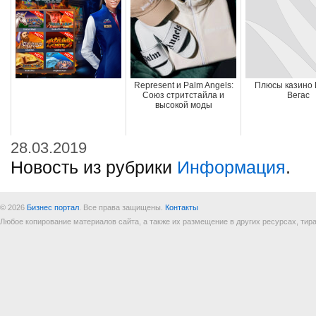
Represent и Palm Angels:
Плюсы казино 
Союз стритстайла и
Вегас
высокой моды
28.03.2019
Новость из рубрики
Информация
.
© 2026
Бизнес портал
. Все права защищены.
Контакты
Любое копирование материалов сайта, а также их размещение в других ресурсах, т