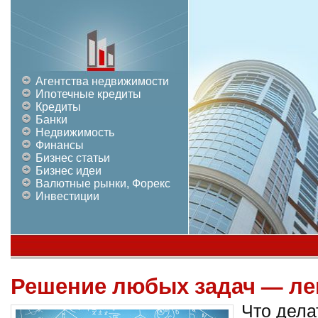
Агентства недвижимости
Ипотечные кредиты
Кредиты
Банки
Недвижимость
Финансы
Бизнес статьи
Бизнес идеи
Валютные рынки, Форекс
Инвестиции
Решение любых задач — ле
Что дела