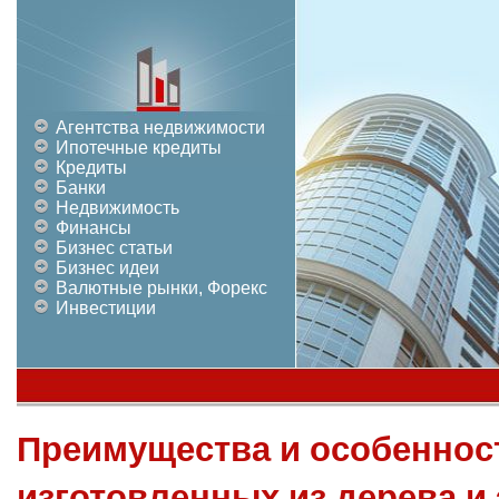
Агентства недвижимости
Ипотечные кредиты
Кредиты
Банки
Недвижимость
Финансы
Бизнес статьи
Бизнес идеи
Валютные рынки, Форекс
Инвестиции
Преимущества и особеннос
изготовленных из дерева и