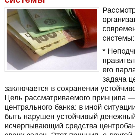
Рассмот
организ
совреме
системы:
* Неподч
правител
его парл
задача ц
заключается в сохранении устойчиво
Цель рассматриваемого принципа —
центрального банка: в иной ситуаци
быть нарушен устойчивый денежный
исчерпывающий средства центроба