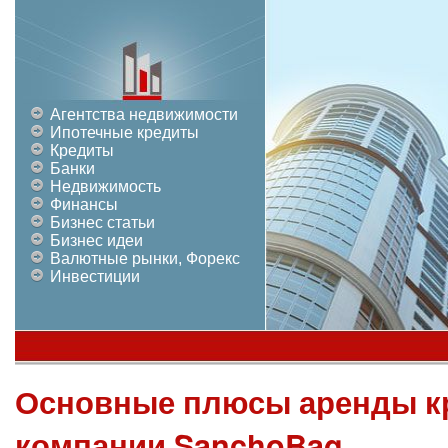
Агентства недвижимости
Ипотечные кредиты
Кредиты
Банки
Недвижимость
Финансы
Бизнес статьи
Бизнес идеи
Валютные рынки, Форекс
Инвестиции
Основные плюсы аренды к
компании SanchoBag