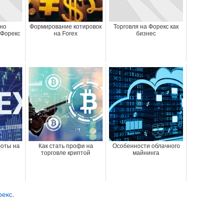
но
Формирование котировок
Торговля на Форекс как
 Форекс
на Forex
бизнес
оты на
Как стать профи на
Особенности облачного
торговле криптой
майнинга
рекс
.