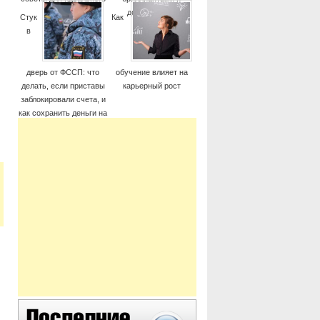
момента
дорогие часы
Стук
Как
в
дверь от ФССП: что
обучение влияет на
делать, если приставы
карьерный рост
заблокировали счета, и
как сохранить деньги на
жизнь