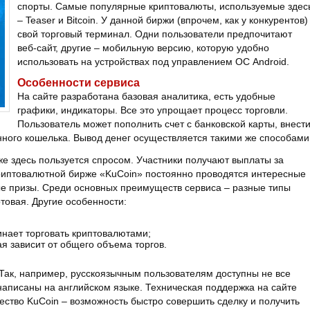
спорты. Самые популярные криптовалюты, используемые здес
– Teaser и Bitcoin. У данной биржи (впрочем, как у конкурентов)
свой торговый терминал. Одни пользователи предпочитают
веб-сайт, другие – мобильную версию, которую удобно
использовать на устройствах под управлением ОС Android.
Особенности сервиса
На сайте разработана базовая аналитика, есть удобные
графики, индикаторы. Все это упрощает процесс торговли.
Пользователь может пополнить счет с банковской карты, внест
нного кошелька. Вывод денег осуществляется такими же способами
е здесь пользуется спросом. Участники получают выплаты за
риптовалютной бирже «KuCoin» постоянно проводятся интересные
е призы. Среди основных преимуществ сервиса – разные типы
товая. Другие особенности:
чинает торговать криптовалютами;
ая зависит от общего объема торгов.
Так, например, русскоязычным пользователям доступны не все
написаны на английском языке. Техническая поддержка на сайте
ство KuCoin – возможность быстро совершить сделку и получить