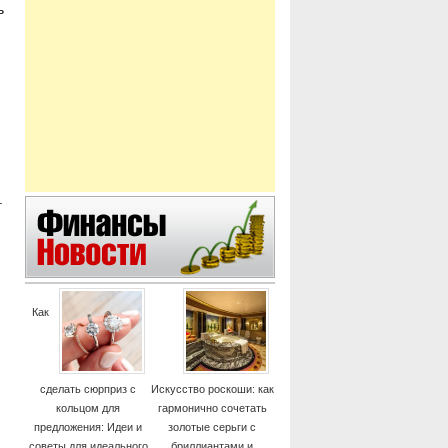
ь
и
.
Как
сделать сюрприз с
Искусство роскоши: как
кольцом для
гармонично сочетать
предложения: Идеи и
золотые серьги с
советы для идеального
бриллиантами и