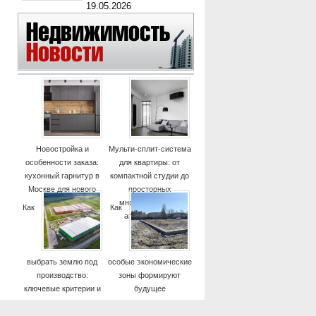
19.05.2026
Новостройка и
Мульти-сплит-система
особенности заказа:
для квартиры: от
кухонный гарнитур в
компактной студии до
Москве для нового
просторных
дома
многокомнатных
Как
Как
апартаментов
выбрать землю под
особые экономические
производство:
зоны формируют
ключевые критерии и
будущее
практические советы
высокотехнологичных
отраслей