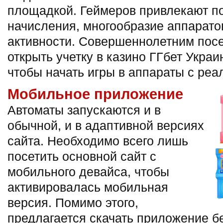
площадкой. Геймеров привлекают п
начисления, многообразие аппарато
активности. Совершеннолетним пос
открыть учетку в казино ГГбет Укра
чтобы начать игры в аппараты с ре
Мобильное приложение
Автоматы запускаются и в
обычной, и в адаптивной версиях
сайта. Необходимо всего лишь
посетить основной сайт с
мобильного девайса, чтобы
активировалась мобильная
версия. Помимо этого,
предлагается скачать приложение бе