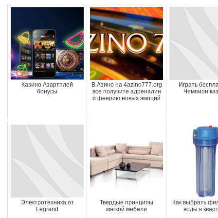
Казино Азартплей
В Азино на 4azino777.org
Играть беспла
бонусы
все получите адреналин
Чемпион ка
и феерию новых эмоций
Электротехника от
Твердые принципы
Как выбрать фи
Legrand
мягкой мебели
воды в квар