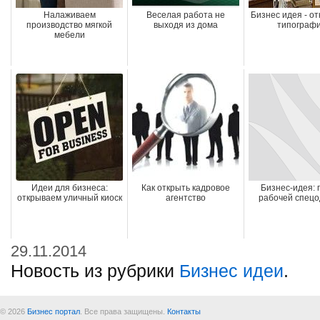
Налаживаем
Веселая работа не
Бизнес идея - о
производство мягкой
выходя из дома
типограф
мебели
Идеи для бизнеса:
Как открыть кадровое
Бизнес-идея:
открываем уличный киоск
агентство
рабочей спец
29.11.2014
Новость из рубрики
Бизнес идеи
.
© 2026
Бизнес портал
. Все права защищены.
Контакты