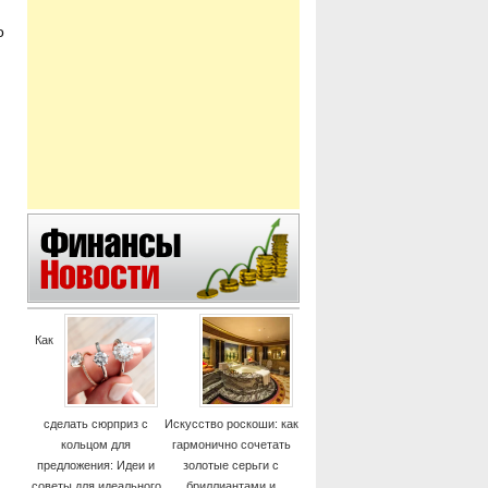
о
Как
сделать сюрприз с
Искусство роскоши: как
кольцом для
гармонично сочетать
предложения: Идеи и
золотые серьги с
советы для идеального
бриллиантами и