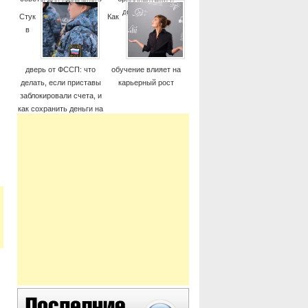
момента
дорогие часы
Стук
Как
в
дверь от ФССП: что
обучение влияет на
делать, если приставы
карьерный рост
заблокировали счета, и
как сохранить деньги на
жизнь