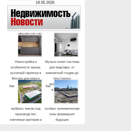
19.05.2026
Новостройка и
Мульти-сплит-система
особенности заказа:
для квартиры: от
кухонный гарнитур в
компактной студии до
Москве для нового
просторных
дома
многокомнатных
Как
Как
апартаментов
выбрать землю под
особые экономические
производство:
зоны формируют
ключевые критерии и
будущее
практические советы
высокотехнологичных
отраслей