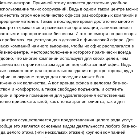
бизнес-центров. Причиной этому является достаточно удобное
использование таких сооружений.
Ведь в одном таком центре можн
поместить огромное количество офисов разнообразных компаний и
предпринимателей. Также в последнее время достаточно много и
быстро открываются и развиваются организации, занимающиеся
частным и корпоративным бизнесом. И это не смотря на разговоры
о проблемах, существующих в деловой и финансовой сфере. Для
таких компаний намного выгоднее, чтобы их офис располагался в
бизнес-центре, месторасположение которого практически всегда
удобно, что многие компании используют для своих целей, чем
заниматься строительством здания под собственный офис. Ведь
е возможности для строительства здания в центре города, куда
 офис на окраине города для последних может быть
ижению их количества. А вот аренда офиса в деловом бизнес-
ством и комфортом, а также свободно подъехать, и оставить
терии и прочие помещения для удовлетворения естественных
очно привлекательной, как с точки зрения клиента, так и для
центров осуществляется для предоставления целого ряда услуг:
обще это является основным видом деятельности любого бизнес-
да целого этажа (или нескольких этажей) крупной компанией.