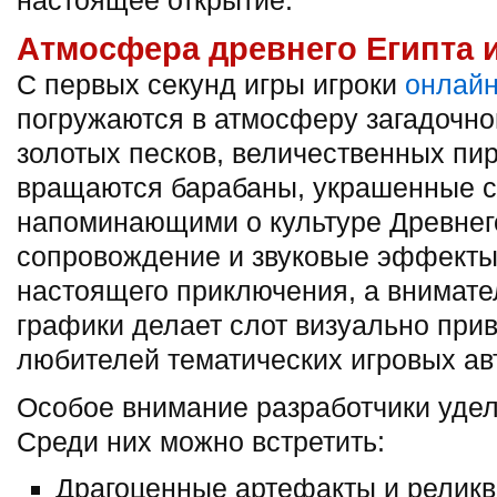
настоящее открытие.
Атмосфера древнего Египта и
С первых секунд игры игроки
онлайн
погружаются в атмосферу загадочно
золотых песков, величественных пи
вращаются барабаны, украшенные 
напоминающими о культуре Древнег
сопровождение и звуковые эффект
настоящего приключения, а внимате
графики делает слот визуально при
любителей тематических игровых ав
Особое внимание разработчики удел
Среди них можно встретить:
Драгоценные артефакты и реликв