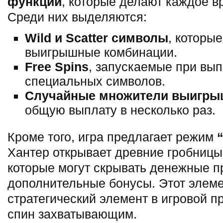
функций
, которые делают каждое 
Среди них выделяются:
Wild и Scatter символы
, которы
выигрышные комбинации.
Free Spins
, запускаемые при вып
специальных символов.
Случайные множители выигры
общую выплату в несколько раз.
Кроме того, игра предлагает режим
Хантер открывает древние гробницы
которые могут скрывать денежные п
дополнительные бонусы. Этот элеме
стратегический элемент в игровой п
спин захватывающим.