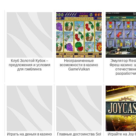
Клуб Золотой Кубок –
Неограниченные
Эмулятор Resi
предложения и условия
возможности в казино
Фреш казино: 
для гэмблинга
GameVulkan
отечествен
разработчи
Играть на деньги в казино
Главные достоинства Sol
Играйте на Joy 