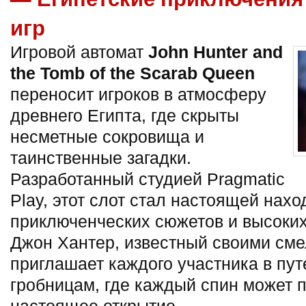
игр
Игровой автомат
John Hunter and
the Tomb of the Scarab Queen
переносит игроков в атмосферу
древнего Египта, где скрыты
несметные сокровища и
таинственные загадки.
Разработанный студией Pragmatic
Play, этот слот стал настоящей нах
приключенческих сюжетов и высоких
Джон Хантер, известный своими см
приглашает каждого участника в пу
гробницам, где каждый спин может п