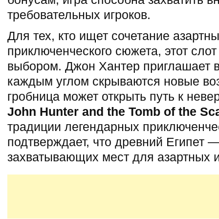
требовательных игроков.
Для тех, кто ищет сочетание азартн
приключенческого сюжета, этот сло
выбором. Джон Хантер приглашает в
каждым углом скрываются новые во
гробница может открыть путь к неве
John Hunter and the Tomb of the S
традиции легендарных приключенчес
подтверждает, что древний Египет 
захватывающих мест для азартных и