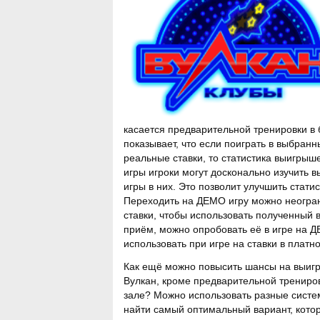
касается предварительной тренировки в 
показывает, что если поиграть в выбранн
реальные ставки, то статистика выигрыш
игры игроки могут досконально изучить
игры в них. Это позволит улучшить стати
Переходить на ДЕМО игру можно неогран
ставки, чтобы использовать полученный в
приём, можно опробовать её в игре на Д
использовать при игре на ставки в платн
Как ещё можно повысить шансы на выигр
Вулкан, кроме предварительной трениро
зале? Можно использовать разные систе
найти самый оптимальный вариант, кото