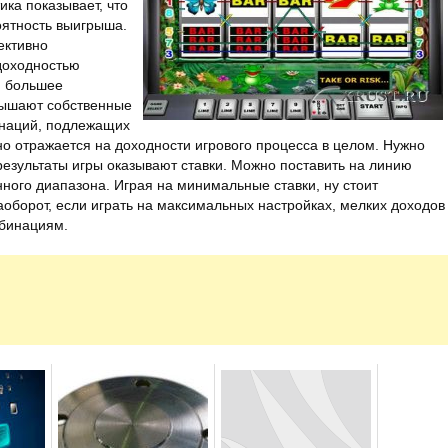
ка показывает, что
оятность выигрыша.
ективно
 доходностью
я большее
овышают собственные
наций, подлежащих
но отражается на доходности игрового процесса в целом. Нужно
 результаты игры оказывают ставки. Можно поставить на линию
ного диапазона. Играя на минимальные ставки, ну стоит
аоборот, если играть на максимальных настройках, мелких доходов
бинациям.