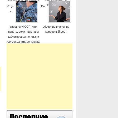
момента
дорогие часы
Стук
Как
в
дверь от ФССП: что
обучение влияет на
делать, если приставы
карьерный рост
заблокировали счета, и
как сохранить деньги на
жизнь