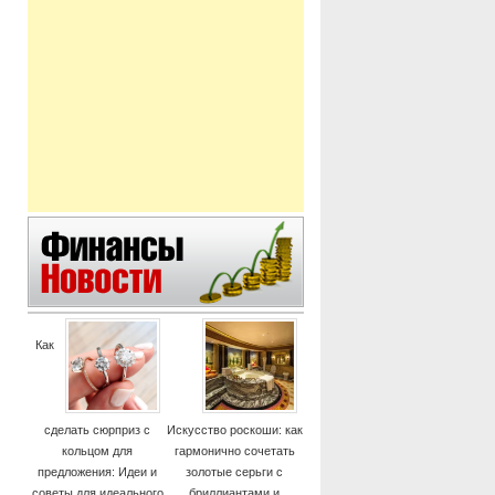
Как
сделать сюрприз с
Искусство роскоши: как
кольцом для
гармонично сочетать
предложения: Идеи и
золотые серьги с
советы для идеального
бриллиантами и