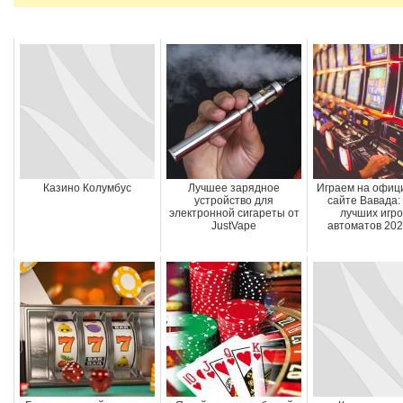
Казино Колумбус
Лучшее зарядное
Играем на офиц
устройство для
сайте Вавада:
электронной сигареты от
лучших игр
JustVape
автоматов 202