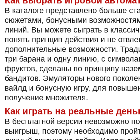
Как выбрать игровой автома
В каталоге представлено больше ста
сюжетами, бонусными возможностям
линий. Вы можете сыграть в классич
понять принцип действия и не отвле
дополнительные возможности. Трад
три барана и одну линию, с символа
фруктов, сделаны по принципу назе
бандитов. Эмуляторы нового поколе
вайлд и бонусную игру, для повыше
получение множителя.
Как играть на реальные день
В бесплатной версии невозможно п
выигрыш, поэтому необходимо пройт