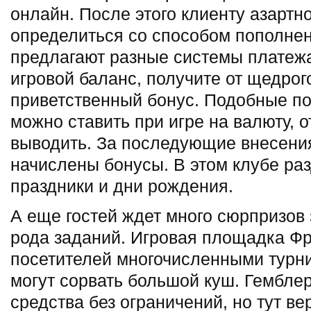
онлайн. После этого клиенту азарт
определиться со способом пополнен
предлагают разные системы платежа
игровой баланс, получите от щедрог
приветственный бонус. Подобные по
можно ставить при игре на валюту, 
выводить. За последующие внесения
начислены бонусы. В этом клубе ра
праздники и дни рождения.
А еще гостей ждет много сюрпризов
рода заданий. Игровая площадка Ф
посетителей многочисленными турни
могут сорвать большой куш. Гембле
средства без ограничений, но тут ве