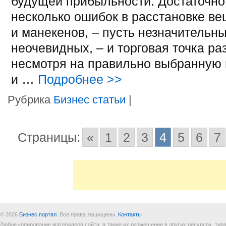
будущей прибыльности. Достаточно
несколько ошибок в расстановке ве
и манекенов, – пусть незначительны
неочевидных, – и торговая точка ра
несмотря на правильно выбранную
и …
Подробнее
>>
Рубрика
Бизнес статьи
|
Страницы:
«
1
2
3
4
5
6
7
© 2026
Бизнес портал
. Все права защищены.
Контакты
Любое копирование материалов сайта, а также их размещение в других ресурсах, т