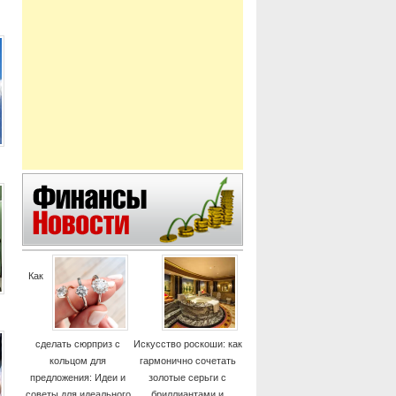
Как
сделать сюрприз с
Искусство роскоши: как
кольцом для
гармонично сочетать
предложения: Идеи и
золотые серьги с
советы для идеального
бриллиантами и