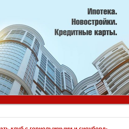
вать клуб с горнолыжными и сноуборд-