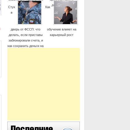
момента
дорогие часы
Стук
Как
в
c
дверь от ФССП: что
обучение влияет на
делать, если приставы
карьерный рост
заблокировали счета, и
как сохранить деньги на
жизнь