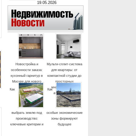
19.05.2026
Новостройка и
Мульти-сплит-система
особенности заказа:
для квартиры: от
кухонный гарнитур в
компактной студии до
Москве для нового
просторных
дома
многокомнатных
Как
Как
апартаментов
выбрать землю под
особые экономические
производство:
зоны формируют
ключевые критерии и
будущее
практические советы
высокотехнологичных
отраслей