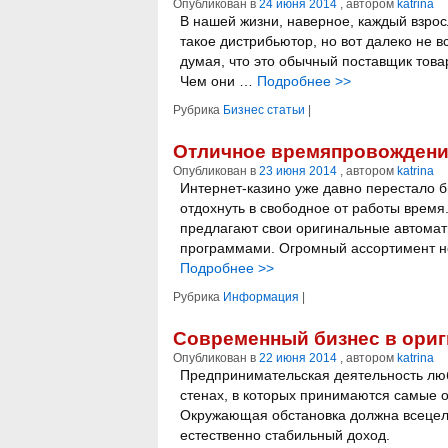
Опубликован в
24 июня 2014
, автором
katrina
В нашей жизни, наверное, каждый взрос
такое дистрибьютор, но вот далеко не в
думая, что это обычный поставщик това
Чем они …
Подробнее
>>
Рубрика
Бизнес статьи
|
Отличное времяпровождени
Опубликован в
23 июня 2014
, автором
katrina
Интернет-казино уже давно перестало б
отдохнуть в свободное от работы врем
предлагают свои оригинальные автомат
программами. Огромный ассортимент не
Подробнее
>>
Рубрика
Информация
|
Современный бизнес в ори
Опубликован в
22 июня 2014
, автором
katrina
Предпринимательская деятельность люб
стенах, в которых принимаются самые 
Окружающая обстановка должна всецело
естественно стабильный доход.