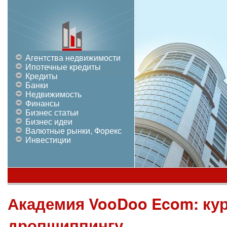
Агентства недвижимости
Ипотечные кредиты
Кредиты
Банки
Недвижимость
Финансы
Бизнес статьи
Бизнес идеи
Валютные рынки, Форекс
Инвестиции
Академия VooDoo Ecom: ку
дропшиппингу