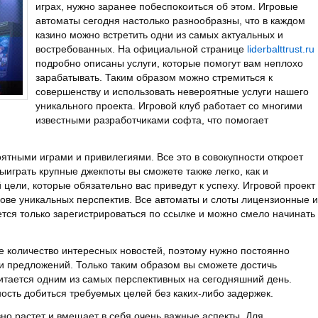
играх, нужно заранее побеспокоиться об этом.
Игровые
автоматы сегодня настолько разнообразны, что в каждом
казино можно встретить одни из самых актуальных и
востребованных. На официальной странице
liderbalttrust.ru
подробно описаны услуги, которые помогут вам неплохо
зарабатывать. Таким образом можно стремиться к
совершенству и использовать невероятные услуги нашего
уникального проекта. Игровой клуб работает со многими
известными разработчиками софта, что помогает
ятными играми и привилегиями. Все это в совокупности откроет
играть крупные джекпоты вы сможете также легко, как и
 цели, которые обязательно вас приведут к успеху. Игровой проект
нове уникальных перспектив. Все автоматы и слоты лицензионные и
ется только зарегистрироваться по ссылке и можно смело начинать
 количество интересных новостей, поэтому нужно постоянно
и предложений. Только таким образом вы сможете достичь
итается одним из самых перспективных на сегодняшний день.
ость добиться требуемых целей без каких-либо задержек.
но растет и вмещает в себя очень важные аспекты. Для