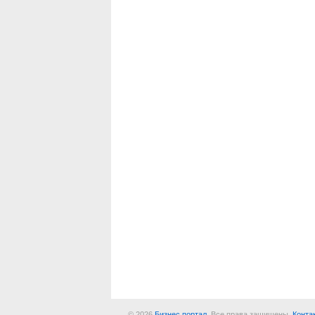
© 2026
Бизнес портал
. Все права защищены.
Конта