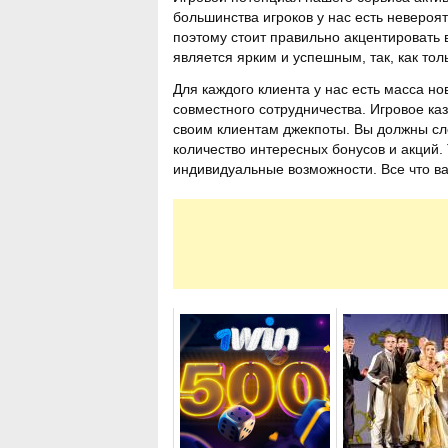
большинства игроков у нас есть невероя
поэтому стоит правильно акцентировать
является ярким и успешным, так, как то
Для каждого клиента у нас есть масса н
совместного сотрудничества. Игровое ка
своим клиентам джекпоты. Вы должны сл
количество интересных бонусов и акций.
индивидуальные возможности. Все что ва