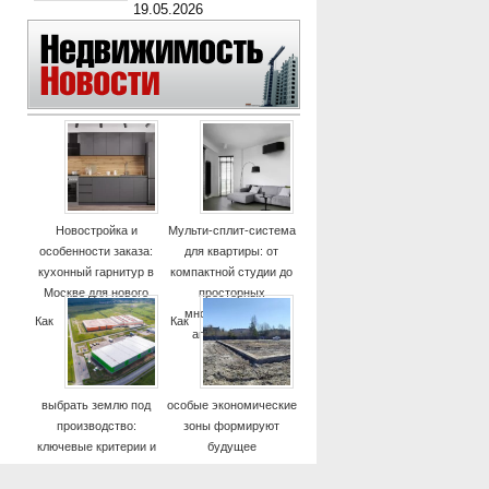
19.05.2026
Новостройка и
Мульти-сплит-система
особенности заказа:
для квартиры: от
кухонный гарнитур в
компактной студии до
Москве для нового
просторных
дома
многокомнатных
Как
Как
апартаментов
выбрать землю под
особые экономические
производство:
зоны формируют
ключевые критерии и
будущее
практические советы
высокотехнологичных
отраслей