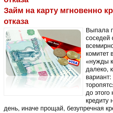
Займ на карту мгновенно к
отказа
Выпала п
соседей 
всемирно
комитет 
«нужды к
далеко, 
вариант:
торопятс
до этого 
кредиту 
день, иначе прощай, безупречная к