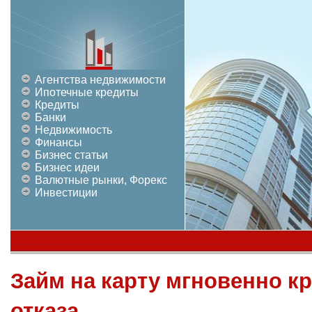
Агентства недвижимости
Ипотечные кредиты
Кредиты
Банки
Недвижимость
Финансы
Бизнес статьи
Бизнес идеи
Валютные рынки, Форекс
Инвестиции
Займ на карту мгновенно к
отказа