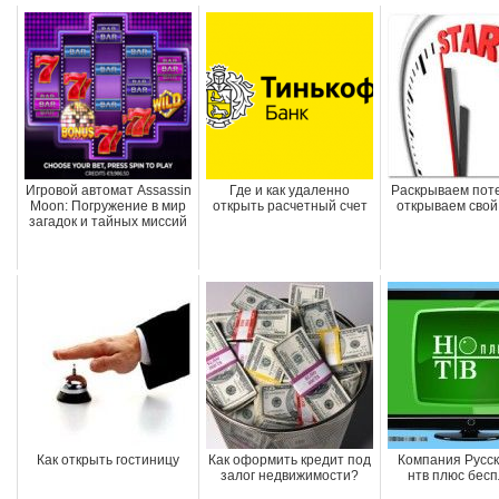
Игровой автомат Assassin
Где и как удаленно
Раскрываем пот
Moon: Погружение в мир
открыть расчетный счет
открываем свой
загадок и тайных миссий
Как открыть гостиницу
Как оформить кредит под
Компания Русск
залог недвижимости?
нтв плюс бес