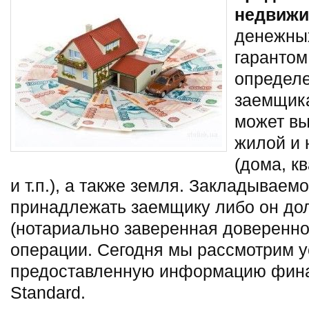
недвижи
денежных
гарантом
определ
заемщик
может вы
жилой и
(дома, к
и т.п.), а также земля. Закладывае
принадлежать заемщику либо он до
(нотариально заверенная доверенно
операции. Сегодня мы рассмотрим у
предоставленную информацию фина
Standard.