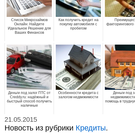
Список Микрозаймов
Как получить кредит на
Преимущес
Онлайн: Найдите
покупку автомобиля с
факторингового
Идеальное Решение для
пробегом
Ваших Финансов
Деньги под залог ПТС от
Особенности кредита с
Деньги под з
Creddy.ru: надёжный и
залогом недвижимости
недвижимости 
быстрый способ получить
помощь в трудну
наличные
21.05.2015
Новость из рубрики
Кредиты
.