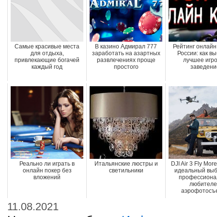
Самые красивые места
В казино Адмирал 777
Рейтинг онлайн
для отдыха,
заработать на азартных
России: как в
привлекающие богачей
развлечениях проще
лучшее игр
каждый год
простого
заведени
Реально ли играть в
Итальянские люстры и
DJI Air 3 Fly Mo
онлайн покер без
светильники
идеальный выб
вложений
профессиона
любителе
аэрофотосъ
11.08.2021