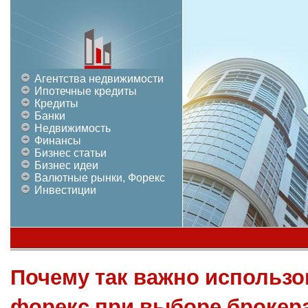
Агентства недвижимости
Ипотечные кредиты
Кредиты
Банки
Недвижимость
Финансы
Бизнес статьи
Бизнес идеи
Валютные рынки, Форекс
Инвестиции
Почему так важно использо
форекс при выборе брокер