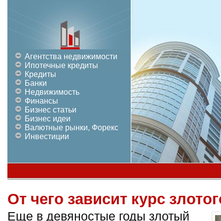
Агентства недвижимости
Ипотечные кредиты
Кредиты
Банки
Недвижимость
Финансы
Бизнес статьи
Бизнес идеи
Валютные рынки, Форекс
Инвестиции
От чего зависит курс злотог
Еще в девяностые годы злотый