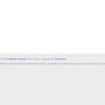
© 2026
Бизнес портал
. Все права защищены.
Контакты
Любое копирование материалов сайта, а также их размещение в других ресурсах, т