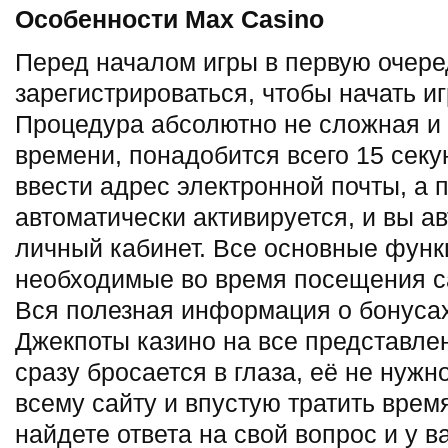
Особенности Max Casino
Перед началом игры в первую очер
зарегистрироваться, чтобы начать и
Процедура абсолютно не сложная и 
времени, понадобится всего 15 секу
ввести адрес электронной почты, а 
автоматически активируется, и вы а
личный кабинет. Все основные функц
необходимые во время посещения са
Вся полезная информация о бонусах
Джекпоты казино на все представле
сразу бросается в глаза, её не нужн
всему сайту и впустую тратить врем
найдете ответа на свой вопрос и у в