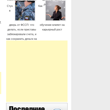
момента
дорогие часы
Стук
Как
в
,
дверь от ФССП: что
обучение влияет на
делать, если приставы
карьерный рост
заблокировали счета, и
как сохранить деньги на
жизнь