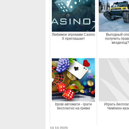
Любимое игроками Casino
Выгодный сп
X приглашает
получить прав
вездеход?
Ігрові автомати - грати
Играть беспла
бесплатно на гривні
Чемпион каз
10.10.2020