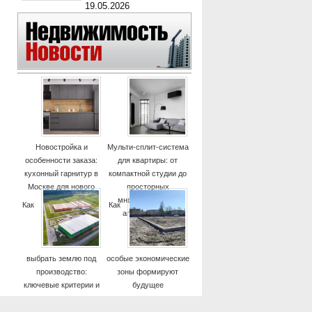
19.05.2026
Новостройка и
Мульти-сплит-система
особенности заказа:
для квартиры: от
кухонный гарнитур в
компактной студии до
Москве для нового
просторных
дома
многокомнатных
Как
Как
апартаментов
выбрать землю под
особые экономические
производство:
зоны формируют
ключевые критерии и
будущее
практические советы
высокотехнологичных
отраслей