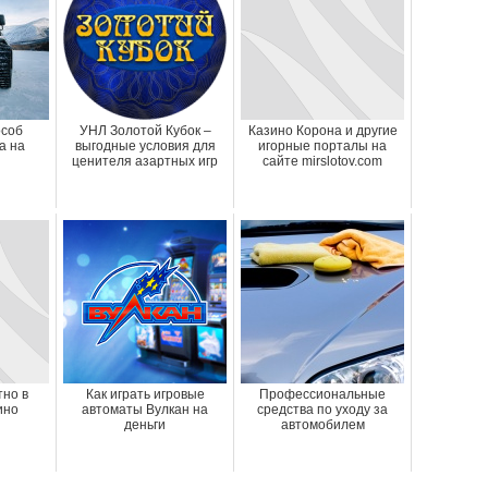
особ
УНЛ Золотой Кубок –
Казино Корона и другие
а на
выгодные условия для
игорные порталы на
ценителя азартных игр
сайте mirslotov.com
тно в
Как играть игровые
Профессиональные
ино
автоматы Вулкан на
средства по уходу за
деньги
автомобилем