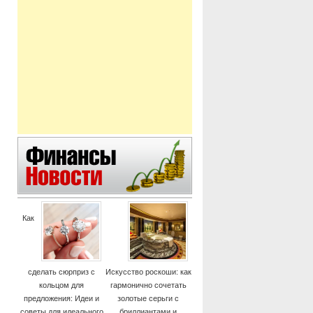
Как
сделать сюрприз с
Искусство роскоши: как
кольцом для
гармонично сочетать
предложения: Идеи и
золотые серьги с
советы для идеального
бриллиантами и