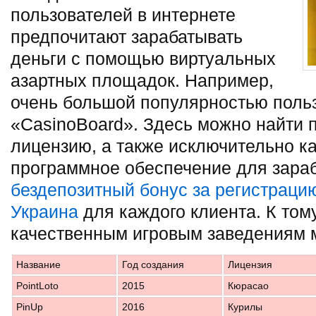
пользователей в интернете
предпочитают зарабатывать
деньги с помощью виртуальных
азартных площадок.
Например,
очень большой популярностью поль
«CasinoBoard». Здесь можно найти
лицензию, а также исключительно к
программное обеспечение для зараб
бездепозитный бонус за регистраци
Украина
для каждого клиента. К том
качественным игровым заведениям 
Название
Год создания
Лицензия
PointLoto
2015
Кюрасао
PinUp
2016
Курилы