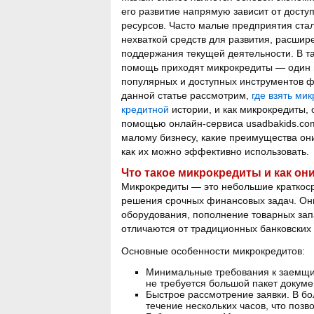
его развитие напрямую зависит от дост
ресурсов. Часто малые предприятия ста
нехваткой средств для развития, расшир
поддержания текущей деятельности. В та
помощь приходят микрокредиты — один 
популярных и доступных инструментов 
данной статье рассмотрим,
где взять ми
кредитной
истории, и как микрокредиты,
помощью онлайн-сервиса usadbakids.co
малому бизнесу, какие преимущества он
как их можно эффективно использовать.
Что такое микрокредиты и как он
Микрокредиты — это небольшие краткос
решения срочных финансовых задач. Они 
оборудования, пополнение товарных зап
отличаются от традиционных банковских
Основные особенности микрокредитов:
Минимальные требования к заемщику
не требуется большой пакет докуме
Быстрое рассмотрение заявки. В б
течение нескольких часов, что позв