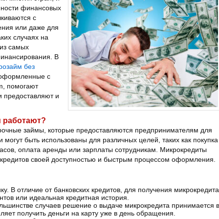
упности финансовых
лкиваются с
ения или даже для
ких случаях на
из самых
финансирования.
В
крозайм без
 оформленные с
m, помогают
и предоставляют и
и работают?
рочные займы, которые предоставляются предпринимателям для
могут быть использованы для различных целей, таких как покупка
асов, оплата аренды или зарплаты сотрудникам. Микрокредиты
 кредитов своей доступностью и быстрым процессом оформления.
. В отличие от банковских кредитов, для получения микрокредита
нтов или идеальная кредитная история.
ольшинстве случаев решение о выдаче микрокредита принимается 
оляет получить деньги на карту уже в день обращения.