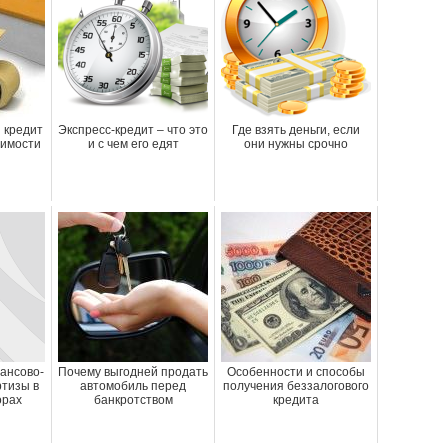
 кредит
Экспресс-кредит – что это
Где взять деньги, если
жимости
и с чем его едят
они нужны срочно
ансово-
Почему выгодней продать
Особенности и способы
ртизы в
автомобиль перед
получения беззалогового
орах
банкротством
кредита