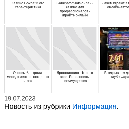
Казино Goxbet и его
GaminatorSlots онлайн
Зачем играют в 
характеристики
казино для
онлайн-авто
профессионалов -
играйте онлайн
Основы банкролл-
Дропшиппинг. Что это
Выигрываем де
менеджмента в покерных
такое. Его основные
клубе Фар
играх
преимущества
19.07.2023
Новость из рубрики
Информация
.