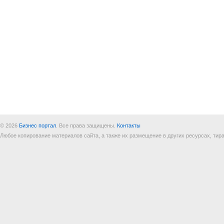
© 2026
Бизнес портал
. Все права защищены.
Контакты
Любое копирование материалов сайта, а также их размещение в других ресурсах, т