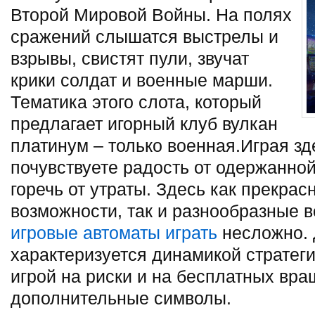
Второй Мировой Войны. На полях
сражений слышатся выстрелы и
взрывы, свистят пули, звучат
крики солдат и военные марши.
Тематика этого слота, который
предлагает игорный клуб вулкан
платинум – только военная.
Играя зд
почувствуете радость от одержанно
горечь от утраты. Здесь как прекра
возможности, так и разнообразные 
игровые автоматы играть
несложно. 
характеризуется динамикой стратеги
игрой на риски и на бесплатных вра
дополнительные символы.