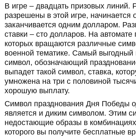
В игре – двадцать призовых линий. 
разрешены в этой игре, начинается о
заканчивается одним долларом. Ра
ставки – сто долларов. На автомате 
которых вращаются различные сим
военной тематике. Самый выгодный 
символ, обозначающий праздновани
выпадет такой символ, ставка, кото
умножена на три с половиной тысяч
хорошую выплату.
Символ празднования Дня Победы о
является и диким символом. Этим 
недостающие образы в комбинациях
которого вы получите бесплатные в