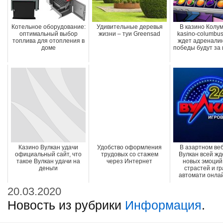
Котельное оборудование:
Удивительные деревья
В казино Колум
оптимальный выбор
жизни – туи Greensad
kasino-columbus
топлива для отопления в
ждет адреналин
доме
победы будут за 
Казино Вулкан удачи
Удобство оформления
В азартном веб
официальный сайт, что
трудовых со стажем
Вулкан всей жд
такое Вулкан удачи на
через Интернет
новых эмоций
деньги
страстей и гр
автомати онлайн
20.03.2020
Новость из рубрики
Информация
.