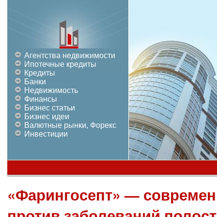
Агентства недвижимости
Ипотечные кредиты
Кредиты
Банки
Недвижимость
Финансы
Бизнес статьи
Бизнес идеи
Валютные рынки, Форекс
Инвестиции
«Фарингосепт» — современ
против заболеваний полост