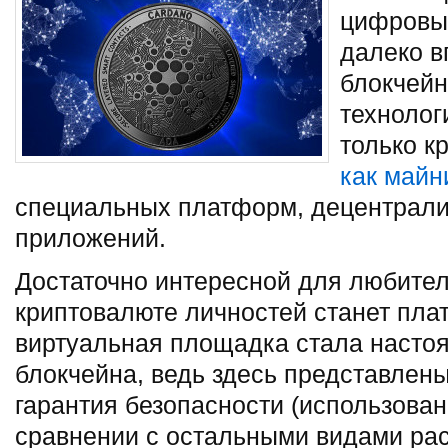
цифровых
далеко в
блокчейн
технолог
только к
как майн
специальных платформ, децентрал
приложений.
Достаточно интересной для любител
криптовалюте личностей станет пла
виртуальная площадка стала насто
блокчейна, ведь здесь представлен
гарантия безопасности (использова
сравнении с остальными видами рас