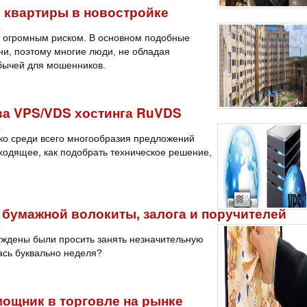
 квартиры в новостройке
a
с огромным риском. В основном подобные
ни, поэтому многие люди, не обладая
бычей для мошенников.
ва VPS/VDS хостинга RuVDS
a
гко среди всего многообразия предложений
ходящее, как подобрать техническое решение,
 бумажной волокиты, залога и поручителей
a
нуждены были просить занять незначительную
лась буквально неделя?
омощник в торговле на рынке