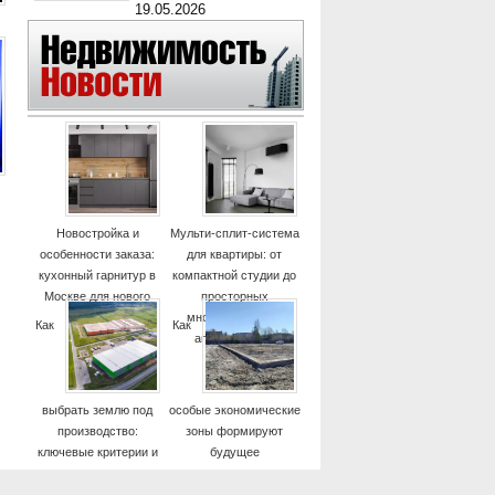
19.05.2026
Новостройка и
Мульти-сплит-система
особенности заказа:
для квартиры: от
кухонный гарнитур в
компактной студии до
Москве для нового
просторных
дома
многокомнатных
Как
Как
апартаментов
выбрать землю под
особые экономические
производство:
зоны формируют
ключевые критерии и
будущее
практические советы
высокотехнологичных
отраслей