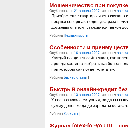
Мошенничество при покупке
Опубликован в
21 апреля 2017
, автором
natalk
Приобретение квартиры часто связано 
покупки совершают один-два раза в жиз
должным опытом, становятся легкой до
Рубрика
Недвижимость
|
Особенности и преимущест
Опубликован в
16 апреля 2017
, автором
natalk
Каждый владелец сайта знает, как неле
аренды хостинга выбрать наиболее под
при котором сайт будет «летать».
Рубрика
Бизнес статьи
|
Быстрый онлайн-кредит без
Опубликован в
13 апреля 2017
, автором
natalk
У вас возникала ситуация, когда вы вы
сумму денег, когда до зарплаты остава
Рубрика
Кредиты
|
Журнал forex-for-you.ru – п