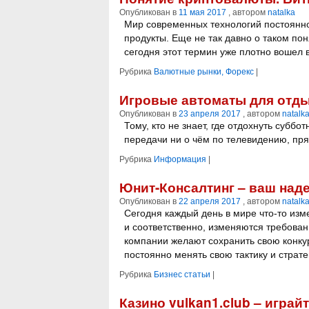
Опубликован в
11 мая 2017
, автором
natalka
Мир современных технологий постоянно
продукты. Еще не так давно о таком по
сегодня этот термин уже плотно вошел
Рубрика
Валютные рынки, Форекс
|
Игровые автоматы для отды
Опубликован в
23 апреля 2017
, автором
natalk
Тому, кто не знает, где отдохнуть субб
передачи ни о чём по телевидению, пря
Рубрика
Информация
|
Юнит-Консалтинг – ваш на
Опубликован в
22 апреля 2017
, автором
natalk
Сегодня каждый день в мире что-то изм
и соответственно, изменяются требован
компании желают сохранить свою конку
постоянно менять свою тактику и страт
Рубрика
Бизнес статьи
|
Казино vulkan1.club – игра