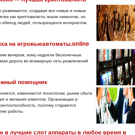
 развивается, создавая все новые и новые
нятии как криптовалюты знали немногие, но
 в обиход людей, пользующихся интернетом.
ха на игровыеавтоматы.online
a
отним вечером, кому надоели бесконечные
мая дорога во всемирную сеть развлечений.
дежный помощник
a
еняется, изменяются технологии, рынки сбыта
ия и желания клиентов. Организации и
рентоспособность, поэтому стараются
егию работы.
йте в лучшие слот аппараты в любое время в