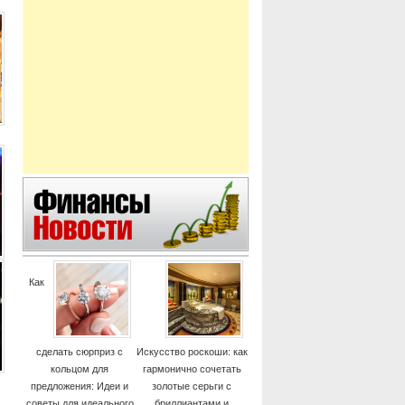
Как
сделать сюрприз с
Искусство роскоши: как
кольцом для
гармонично сочетать
предложения: Идеи и
золотые серьги с
советы для идеального
бриллиантами и