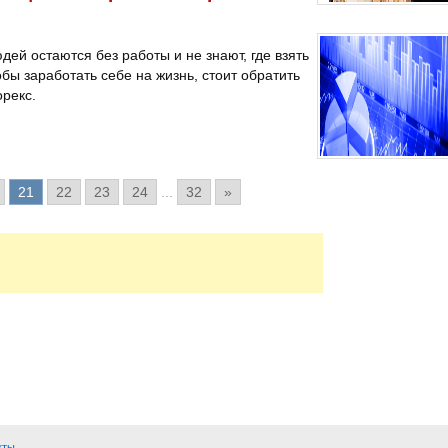
дей остаются без работы и не знают, где взять
ы заработать себе на жизнь, стоит обратить
рекс.
21
22
23
24
...
32
»
кты