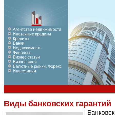
Агентства недвижимости
Ипотечные кредиты
Кредиты
Банки
Недвижимость
Финансы
Бизнес статьи
Бизнес идеи
Валютные рынки, Форекс
Инвестиции
Виды банковских гарантий
Банковск