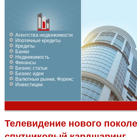
Агентства недвижимости
Ипотечные кредиты
Кредиты
Банки
Недвижимость
Финансы
Бизнес статьи
Бизнес идеи
Валютные рынки, Форекс
Инвестиции
Телевидение нового покол
спутниковый кардшаринг