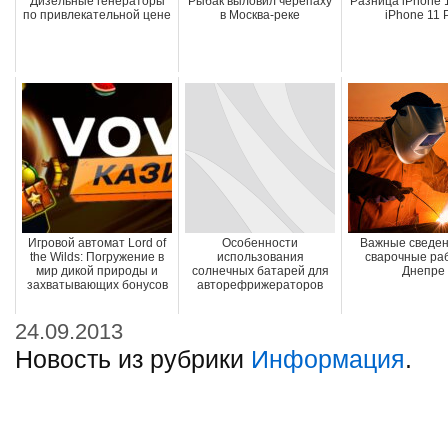
Дизельные генераторы
Рыбак выловил черепаху
Разница iPhone 1
по привлекательной цене
в Москва-реке
iPhone 11 
Игровой автомат Lord of
Особенности
Важные сведен
the Wilds: Погружение в
использования
сварочные ра
мир дикой природы и
солнечных батарей для
Днепре
захватывающих бонусов
авторефрижераторов
24.09.2013
Новость из рубрики
Информация
.