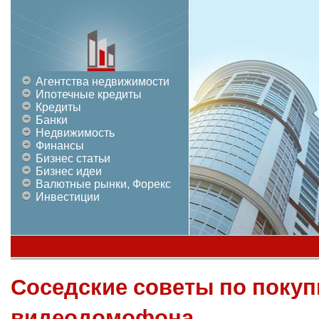
Агентства недвижимости
Ипотечные кредиты
Кредиты
Банки
Недвижимость
Финансы
Бизнес статьи
Бизнес идеи
Валютные рынки, Форекс
Инвестиции
Соседские советы по покуп
видеодомофона