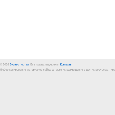
© 2026
Бизнес портал
. Все права защищены.
Контакты
Любое копирование материалов сайта, а также их размещение в других ресурсах, т