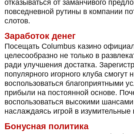
отказываться от заманчивого предло
повседневной рутины в компании п
слотов.
Заработок денег
Посещать Columbus казино официа
целесообразно не только в развлека
ради улучшения достатка. Зарегист
популярного игорного клуба смогут н
воспользоваться благоприятными у
прибыли на постоянной основе. Поч
воспользоваться высокими шансами 
наслаждаясь игрой в изумительные 
Бонусная политика