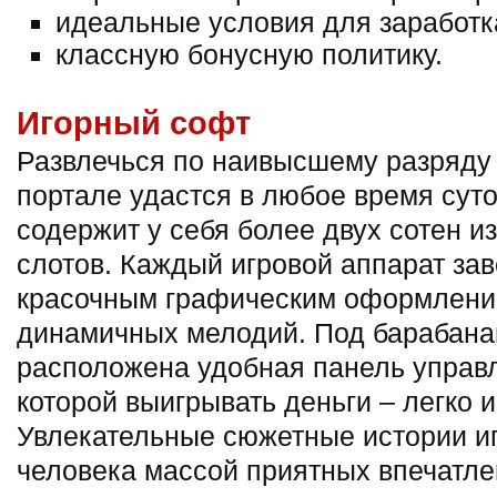
идеальные условия для заработк
классную бонусную политику.
Игорный софт
Развлечься по наивысшему разряду
портале удастся в любое время суто
содержит у себя более двух сотен 
слотов. Каждый игровой аппарат за
красочным графическим оформлени
динамичных мелодий. Под барабана
расположена удобная панель управ
которой выигрывать деньги – легко и
Увлекательные сюжетные истории и
человека массой приятных впечатле