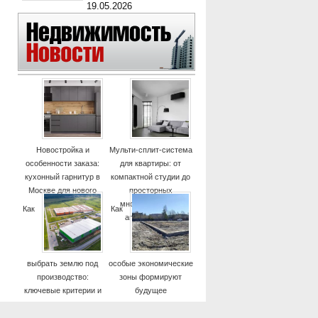
19.05.2026
Новостройка и
Мульти-сплит-система
особенности заказа:
для квартиры: от
кухонный гарнитур в
компактной студии до
Москве для нового
просторных
дома
многокомнатных
Как
Как
апартаментов
выбрать землю под
особые экономические
производство:
зоны формируют
ключевые критерии и
будущее
практические советы
высокотехнологичных
отраслей