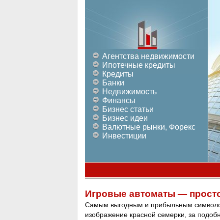
Агентства недвижимости
Ипотечные кредиты
Кредиты
Банки
Недвижимость
Финансы
Бизнес статьи
Бизнес идеи
Валютные рынки, Форекс
Инвестиции
Игровые автоматы — просто
Самым выгодным и прибыльным символ
изображение красной семерки, за подо