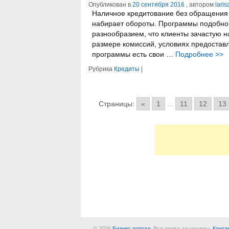
Опубликован в
20 сентября 2016
, автором
laris
Наличное кредитование без обращения 
набирает обороты. Программы подобно
разнообразием, что клиенты зачастую н
размере комиссий, условиях предоставл
программы есть свои …
Подробнее
>>
Рубрика
Кредиты
|
Страницы:
«
1
...
11
12
13
© 2026
Бизнес портал
. Все права защищены.
Конта