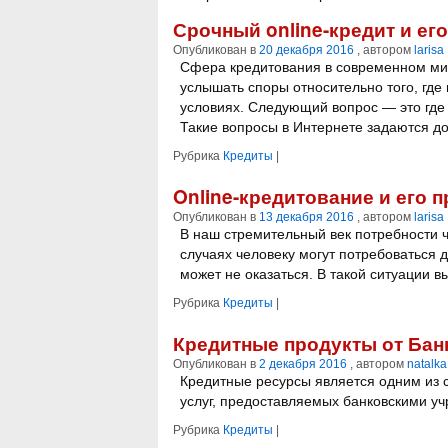
Срочный online-кредит и е
Опубликован в
20 декабря 2016
, автором
larisa
Сфера кредитования в современном ми
услышать споры относительно того, где
условиях. Следующий вопрос — это где 
Такие вопросы в Интернете задаются до
Рубрика
Кредиты
|
Online-кредитование и его 
Опубликован в
13 декабря 2016
, автором
larisa
В наш стремительный век потребности ч
случаях человеку могут потребоваться 
может не оказаться. В такой ситуации в
Рубрика
Кредиты
|
Кредитные продукты от Ба
Опубликован в
2 декабря 2016
, автором
natalka
Кредитные ресурсы является одним из
услуг, предоставляемых банковскими у
Рубрика
Кредиты
|