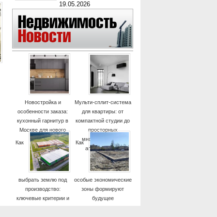
19.05.2026
Новостройка и
Мульти-сплит-система
особенности заказа:
для квартиры: от
кухонный гарнитур в
компактной студии до
Москве для нового
просторных
дома
многокомнатных
Как
Как
апартаментов
выбрать землю под
особые экономические
производство:
зоны формируют
ключевые критерии и
будущее
практические советы
высокотехнологичных
отраслей