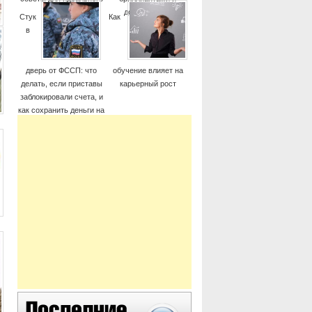
момента
дорогие часы
Стук
Как
в
дверь от ФССП: что
обучение влияет на
делать, если приставы
карьерный рост
заблокировали счета, и
как сохранить деньги на
жизнь