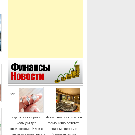
Как
сделать сюрприз с
Искусство роскоши: как
кольцом для
гармонично сочетать
предложения: Идеи и
золотые серьги с
советы для идеального
бриллиантами и